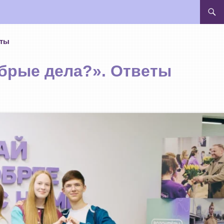
ПЕРЕЙ
еты
обрые дела?». Ответы