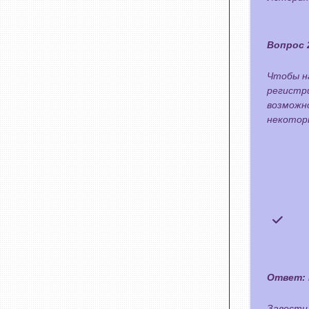
Вопрос 
Чтобы н
регистри
возможн
некоторы
Ответ:
Завести 