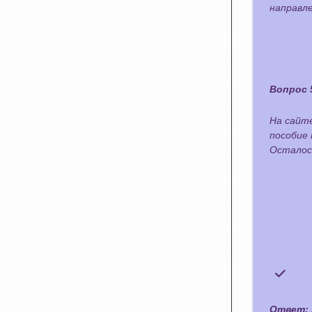
направл
Вопрос 
На сайте
пособие 
Осталос
Ответ: