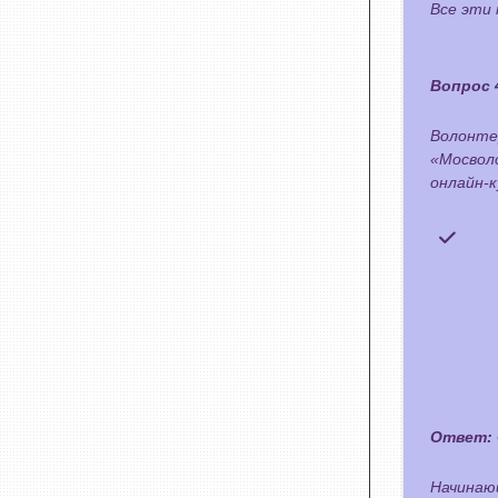
Все эти 
Вопрос 
Волонтер
«Мосвол
онлайн-к
Ответ:
Начинаю