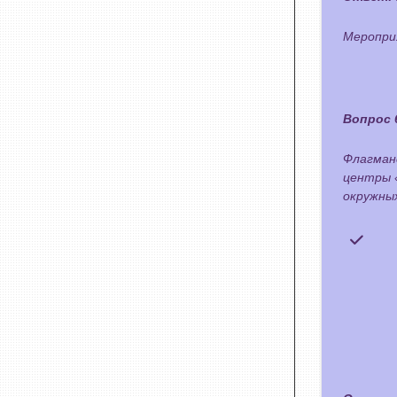
Меропри
Вопрос 
Флагман
центры 
окружны