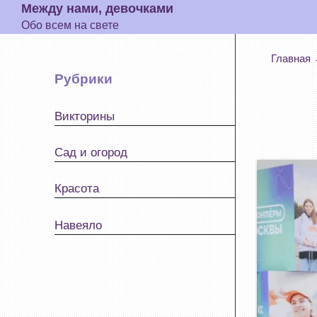
Поиск
Между нами, девочками
Обо всем на свете
Главная
Рубрики
Викторины
Сад и огород
Красота
Навеяло