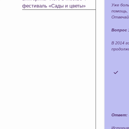
Уже бол
фестиваль «Сады и цветы»
помощь,
Отвечай
Вопрос 
В 2014 
продолжи
Ответ:
История