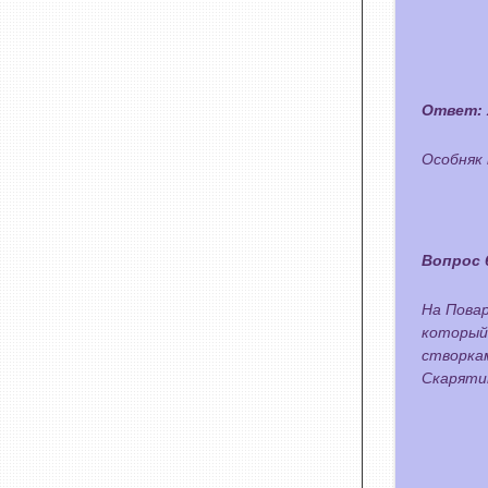
Ответ:
Особняк
Вопрос 
На Повар
который 
створкам
Скаряти