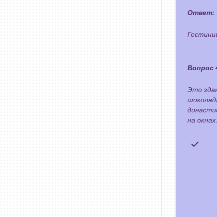
Ответ:
Гостини
Вопрос 
Это здан
шоколад
династии
на окнах