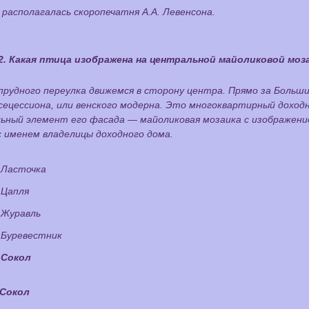
 располагалась скоропечатня А.А. Левенсона.
2. Какая птица изображена на центральной майоликовой моз
прудного переулка движемся в сторону центра. Прямо за Больш
 сецессиона, или венского модерна. Это многоквартирный дохо
ьный элемент его фасада — майоликовая мозаика с изображени
с именем владелицы доходного дома.
Ласточка
Цапля
Журавль
Буревестник
Сокол
Сокол