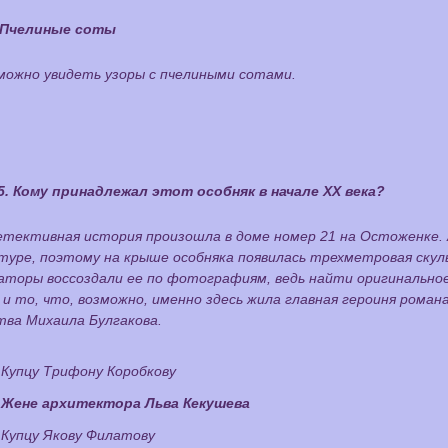
Пчелиные соты
можно увидеть узоры с пчелиными сотами.
5. Кому принадлежал этот особняк в начале ХХ века?
етективная история произошла в доме номер 21 на Остоженке. 
уре, поэтому на крыше особняка появилась трехметровая скуль
торы воссоздали ее по фотографиям, ведь найти оригинальное 
и то, что, возможно, именно здесь жила главная героиня ром
тва Михаила Булгакова.
Купцу Трифону Коробкову
Жене архитектора Льва Кекушева
Купцу Якову Филатову