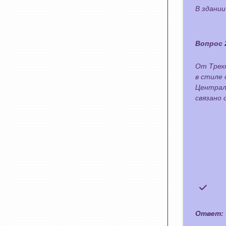
В здании
Вопрос 
От Трех
в стиле
Централ
связано 
Ответ: