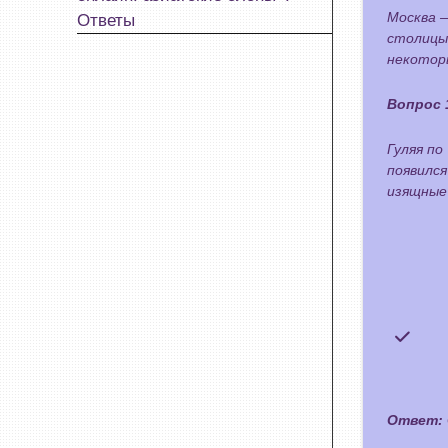
Москва 
Ответы
столицы
некотор
Вопрос 
Гуляя по
появился
изящные
Ответ: