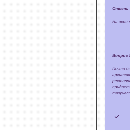
Ответ:
На окне 
Вопрос 
Почти д
архитект
реставра
придает 
творчес