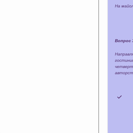
На майол
Вопрос 
Направл
гостини
четверт
авторст